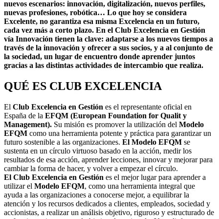
nuevos escenarios: innovación, digitalización, nuevos perfiles,
nuevas profesiones, robótica… Lo que hoy se considera
Excelente, no garantiza esa misma Excelencia en un futuro,
cada vez más a corto plazo. En el Club Excelencia en Gestión
vía Innovación tienen la clave: adaptarse a los nuevos tiempos a
través de la innovación y ofrecer a sus socios, y a al conjunto de
la sociedad, un lugar de encuentro donde aprender juntos
gracias a las distintas actividades de intercambio que realiza.
QUÉ ES CLUB EXCELENCIA
El
Club Excelencia en Gestión
es el representante oficial en
España de la
EFQM (European Foundation for Qualit y
Management).
Su misión es promover la utilización del
Modelo
EFQM
como una herramienta potente y práctica para garantizar un
futuro sostenible a las organizaciones.
El Modelo EFQM
se
sustenta en un círculo virtuoso basado en la acción, medir los
resultados de esa acción, aprender lecciones, innovar y mejorar para
cambiar la forma de hacer, y volver a empezar el círculo.
El Club Excelencia en Gestión
es el mejor lugar para aprender a
utilizar el
Modelo EFQM
, como una herramienta integral que
ayuda a las organizaciones a conocerse mejor, a equilibrar la
atención y los recursos dedicados a clientes, empleados, sociedad y
accionistas, a realizar un análisis objetivo, riguroso y estructurado de