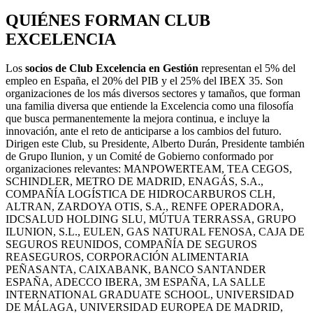
QUIÉNES FORMAN CLUB
EXCELENCIA
Los
socios de Club Excelencia en Gestión
representan el 5% del
empleo en España, el 20% del PIB y el 25% del IBEX 35. Son
organizaciones de los más diversos sectores y tamaños, que forman
una familia diversa que entiende la Excelencia como una filosofía
que busca permanentemente la mejora continua, e incluye la
innovación, ante el reto de anticiparse a los cambios del futuro.
Dirigen este Club, su Presidente, Alberto Durán, Presidente también
de Grupo Ilunion, y un Comité de Gobierno conformado por
organizaciones relevantes: MANPOWERTEAM, TEA CEGOS,
SCHINDLER, METRO DE MADRID, ENAGÁS, S.A.,
COMPAÑÍA LOGÍSTICA DE HIDROCARBUROS CLH,
ALTRAN, ZARDOYA OTIS, S.A., RENFE OPERADORA,
IDCSALUD HOLDING SLU, MÚTUA TERRASSA, GRUPO
ILUNION, S.L., EULEN, GAS NATURAL FENOSA, CAJA DE
SEGUROS REUNIDOS, COMPAÑÍA DE SEGUROS
REASEGUROS, CORPORACIÓN ALIMENTARIA
PEÑASANTA, CAIXABANK, BANCO SANTANDER
ESPAÑA, ADECCO IBERA, 3M ESPAÑA, LA SALLE
INTERNATIONAL GRADUATE SCHOOL, UNIVERSIDAD
DE MÁLAGA, UNIVERSIDAD EUROPEA DE MADRID,