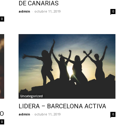
DE CANARIAS
admin
-
octubre 11, 2019
0
0
Uncategorized
LIDERA – BARCELONA ACTIVA
SO
admin
-
octubre 11, 2019
0
0