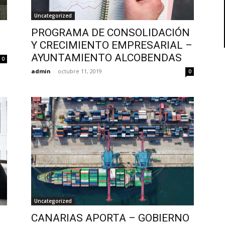
Uncategorized
PROGRAMA DE CONSOLIDACIÓN
Y CRECIMIENTO EMPRESARIAL –
AYUNTAMIENTO ALCOBENDAS
0
admin
-
octubre 11, 2019
0
Uncategorized
CANARIAS APORTA – GOBIERNO