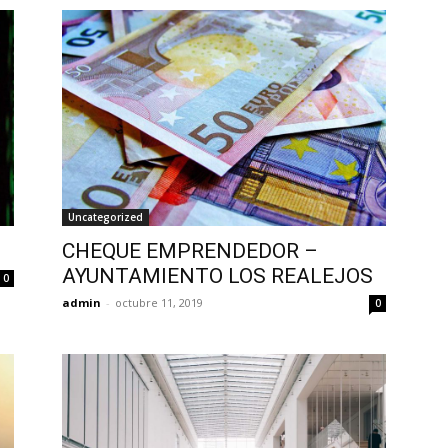
Uncategorized
CHEQUE EMPRENDEDOR –
AYUNTAMIENTO LOS REALEJOS
0
admin
-
octubre 11, 2019
0